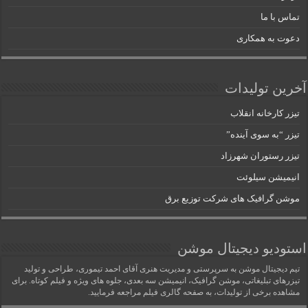
تماس با ما
دعوت به همکاری
آخرین تولیدات
تیزر کارخانه انقلاب
تیزر “به سوی آینده”
تیزر رستوران شهرزاد
انیمیشن سیلوئت
موشن گرافیک های شرکت توزیع برق
استودیو دیجیتال موشن
تیم دیجیتال موشن به سرپرستی و مدیریت هنری آقای احمد تیموری، طراحی و تولید
تیزرهای تبلیغاتی، موشن گرافیک، انیمیشن سه بعدی، جلوه های ویژه و فیلم کوتاه. برای
مشاهده برخی از تولیدات، به صفحه گالری فیلم مراجعه فرمایید.