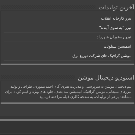
آخرین تولیدات
تیزر کارخانه انقلاب
تیزر “به سوی آینده”
تیزر رستوران شهرزاد
انیمیشن سیلوئت
موشن گرافیک های شرکت توزیع برق
استودیو دیجیتال موشن
تیم دیجیتال موشن به سرپرستی و مدیریت هنری آقای احمد تیموری، طراحی و تولید
تیزرهای تبلیغاتی، موشن گرافیک، انیمیشن سه بعدی، جلوه های ویژه و فیلم کوتاه. برای
مشاهده برخی از تولیدات، به صفحه گالری فیلم مراجعه فرمایید.