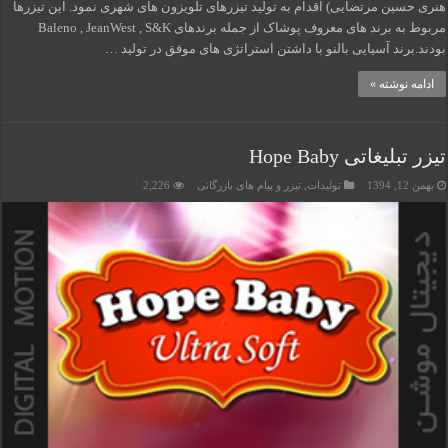
هنری حسین مرتضایی) اقدام به تولید تیزرهای تلویزون های شهری نمود. این تیزرها
مربوط به برند های معروف پوشاک از جمله برندهای Baleno , JeanWest , S&K
بودند.برند آسیایی بالنو با داشتن استراتژی های موفق در تولید …
ادامه نوشته »
تیزر تبلیغاتی Hope Baby
بهمن 12, 1394
تولیدات
,
تیزر و پیام های بازرگانی
2,226