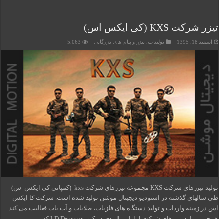
تیزر شرکت KXS (کی ایکس اس)
اسفند 18, 1395
تولیدات
,
تیزر و پیام های بازرگانی
5,063
تولید تیزرهای شرکت KXS مجموعه تیزرهای شرکت kxs (کمپانی کی ایکس اس)
طی سالهای گذشته در استودیو دیجیتال موشن تولید شده است. شرکت کا ایکس
اس در زمینه واردات و تولید دستگاه های فلزیاب، طلایاب و آب یاب فعالیت می کند.
همچنین تولید تیزرهای شرکت اماراتی ال دی دیتکتور LD Detector که …