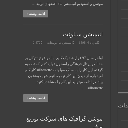
موشن و استودیو انیمینش ماه اصفهان تولید …
ادامه نوشته »
انیمیشن سیلوئت
مرداد 6, 1398
انیمیشن ها
,
تولیدات
2,872
اوآخر سال 97 قرار شد یک کلیپ با موضوع “توکل بر
خدا” در پرتال فرهنگی راسخون تولید کنم. که تصمیم
گرفتم این کار را به سبک سیلوئت silhouette کار کنم.
امیدوارم از دیدن این کار نیمچه انیمیشن خوشتون
بیاد. در ادامه میتونید این کار را مشاهده کنید.
silhouette …
ادامه نوشته »
دات
موشن گرافیک های شرکت توزیع
برق