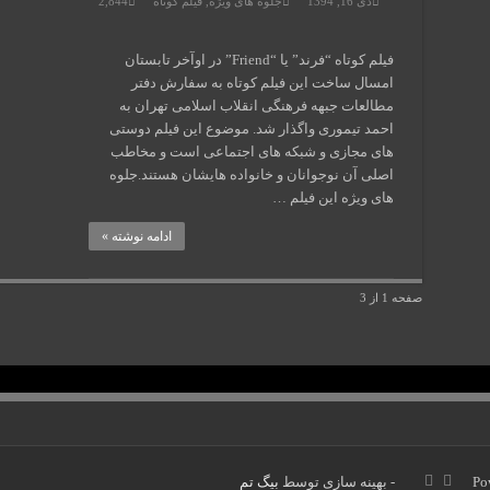
دی 16, 1394
جلوه های ویژه
,
فیلم کوتاه
2,844
فیلم کوتاه “فرند” یا “Friend” در اوآخر تابستان
امسال ساخت این فیلم کوتاه به سفارش دفتر
مطالعات جبهه فرهنگی انقلاب اسلامی تهران به
احمد تیموری واگذار شد. موضوع این فیلم دوستی
های مجازی و شبکه های اجتماعی است و مخاطب
اصلی آن نوجوانان و خانواده هایشان هستند.جلوه
های ویژه این فیلم …
ادامه نوشته »
صفحه 1 از 3
Po
- بهینه سازی توسط
بیگ تم