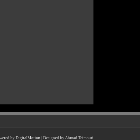
wered by
DigitalMotion
| Designed by Ahmad Teimouri