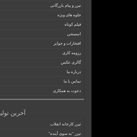
تیزر و پیام بازرگانی
جلوه های ویژه
فیلم کوتاه
انیمیشن
افتخارات و جوایز
رزومه کاری
گالری عکس
درباره ما
تماس با ما
دعوت به همکاری
آخرین تولی
تیزر کارخانه انقلاب
تیزر “به سوی آینده”