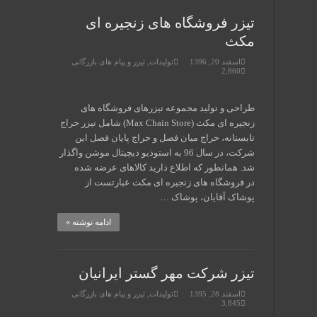
تیزر فروشگاه های زنجیره ای
مکث
اسفند 20, 1396
تولیدات
,
تیزر و پیام های بازرگانی
2,860
طراحی و تولید مجموعه تیزرهای فروشگاه های
زنجیره ای مکث (Max Chain Store) شامل تیزر حراج
تابستانه، حراج میان فصل و حراج پایان فصل این
شرکت، در سال 96 به استودیو دیچیتال موشن واگذار
شد. همانطور که اطلاع دارید کالاهای عرضه شده
در فروشگاه های زنجیره ای مکث عبارتست از
پوشاک آقایان، پوشاک …
ادامه نوشته »
تیزر شرکت مهر گستر ایرانیان
اسفند 28, 1395
تولیدات
,
تیزر و پیام های بازرگانی
3,845