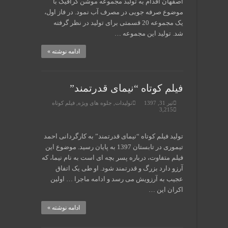
اصفهان اقدام به تولبد مجموعه موشن گرافیک با
موضوع صرفه جویی در مصرف آب نمود. در فاز اول،
یک مجموعه 20 قسمتی برای تولید در نظر گرفته
شد. تولید این مجموعه …
ادامه نوشته »
فیلم کوتاه “نیمای قدرتمند”
تیر 31, 1397
تولیدات
,
جلوه های ویژه
,
فیلم کوتاه
3,215
تولید فیلم کوتاه “نیمای قدرتمند” به کارگردانی احمد
تیموری در تابستان 1397 به پایان رسید. موضوع این
فیلم متفاوت، درباره پسر بچه ای است به نام نیما، که
آرزو دارد بزرگ و قدرتمند شود. او طی یک اتفاق
عجیب به آرزویش می رسد و ادامه ماجرا … اولین
اکران این …
ادامه نوشته »