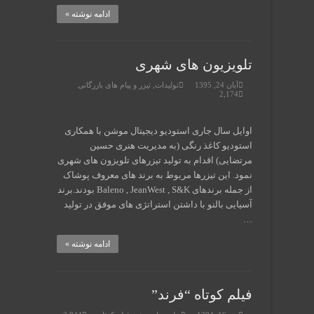
ادامه نوشته »
تلویزیون های شهری
آبان 24, 1395
تولیدات
,
تیزر و پیام های بازرگانی
2,174
اوایل سال جاری استودیو دیجیتال موشن با همکاری
استودیو کاغذ رنگی (به مدیریت هنری حسین
مرتضایی) اقدام به تولید تیزرهای تلویزون های شهری
نمود. این تیزرها مربوط به برند های معروف پوشاک
از جمله برندهای Baleno , JeanWest , S&K بودند.برند
آسیایی بالنو با داشتن استراتژی های موفق در تولید
…
ادامه نوشته »
فیلم کوتاه “فرند”