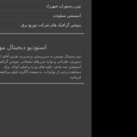
تیزر رستوران شهرزاد
انیمیشن سیلوئت
موشن گرافیک های شرکت توزیع برق
استودیو دیجیتال م
تیم دیجیتال موشن به سرپرستی و مدیریت هنری آقای ا
تیموری، طراحی و تولید تیزرهای تبلیغاتی، موشن گرافی
انیمیشن سه بعدی، جلوه های ویژه و فیلم کوتاه. برای
مشاهده برخی از تولیدات، به صفحه گالری فیلم مراجعه
فرمایید.