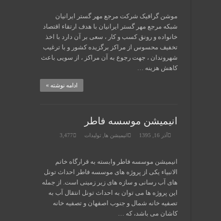
موشن گرافیک شرکت مرجع مهر گستر ایرانیان
شبکه مرجع مهر گستر ایرانیان با هدف ارتقاء اقتصاد
خانواده و رونق کسب و کار ، سعی بر آن دارد با اخذ
تخفیف محسوس از مراکز برگزیده کشور و با ترغیب
شهروندان ، جهت رجوع به آن مراکز ، از سویی باعث
کاهش هزینه …
ادامه نوشته »
انیمیشن موسسه فاطر
آذر 16, 1395
انیمیشن ها
,
تولیدات
3,477
انیمیشن موسسه فاطر وابسته به قرارگاه خاتم
الانبیاء یکی از پروژه های موسسه فاطر احداث تونل
های آب رسانی و سازه های زیر زمینی است. از جمله
این پروژه ها می توان به احداث تونل انتقال آب به
تصفیه خانه شمال و جنوب اصفهان و تصفیه خانه
کاشان می باشد، که …