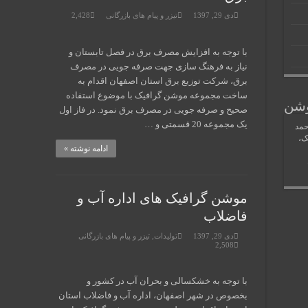
دی 29, 1397
تیزر و پیام های بازرگانی
2,428
با توجه به افزایش مصرف برق در فصل تابستان و
نیاز به فرهنگ سازی جهت صرفه جویی در مصرف
برق، شرکت توزیع برق استان اصفهان اقدام به
ساخت مجموعه موشن گرافیک با موضوع استفاده
وشن
صحیح و صرفه جویی در مصرف برق نمود. در فاز اول
یک مجموعه 20 قسمتی و …
حمد
ک،
ادامه نوشته »
موشن گرافیک های اداره آب و
فاضلاب
دی 29, 1397
تولیدات
,
تیزر و پیام های بازرگانی
2,508
با توجه به خشکسالی و بحران آب در کشور و
بخصوص در شهر اصفهان، اداره آب و فاضلاب استان