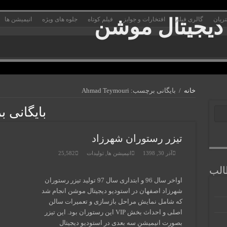
ریان
گالری فیلم
افتخارات و جوایز
فیلم کوتاه
جلوه های ویژه
انیمیشن ها
خانه
/
بایگانی برچسب: Ahmad Teymouri
بایگانی 
تیزر رستوران شهرزاد
آذر 30, 1398
انیمیشن ها
,
تولیدات
25,582
لب
اواخر سال 96 و ابتداری سال 97 تولید تیزر رستوران
شهرزاد اصفهان در استودیو دیجیتال موشن انجام شد
که شامل نمایش مراحل بازسازی و تعمیرات سالن
اصلی و احداث بخش VIP این رستوران بود. این تیزر
بصورت انیمیشن سه بعدی در استودیو دیجیتال