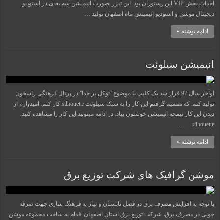
احداث بخش VIP این رستوران بود. این تیزر بصورت انیمیشن سه بعدی در استودیو
دیجیتال موشن و استودیو انیمینش ماه اصفهان تولید …
ادامه نوشته »
انیمیشن سیلوئت
اوآخر سال 97 قرار شد یک کلیپ با موضوع “توکل بر خدا” در پرتال فرهنگی راسخون
تولید کنم. که تصمیم گرفتم این کار را به سبک سیلوئت silhouette کار کنم. امیدوارم از
دیدن این کار نیمچه انیمیشن خوشتون بیاد. در ادامه میتونید این کار را مشاهده کنید.
silhouette …
ادامه نوشته »
موشن گرافیک های شرکت توزیع برق
با توجه به افزایش مصرف برق در فصل تابستان و نیاز به فرهنگ سازی جهت صرفه
جویی در مصرف برق، شرکت توزیع برق استان اصفهان اقدام به ساخت مجموعه موشن