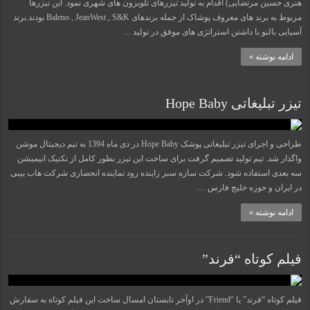
هنری حسین مرتضایی) اقدام به تولید تیزرهای تلویزون های شهری نمود. این تیزرها
مربوط به برند های معروف پوشاک از جمله برندهای Baleno , JeanWest , S&K بودند.برند
آسیایی بالنو با داشتن استراتژی های موفق در تولید …
ادامه نوشته »
تیزر تبلیغاتی Hope Baby
طراحی و اجرای تیزر تبلیغاتی پوشک Hope Baby در دی ماه 1394 به تیم دیجیتال موشن
واگذار شد. تیم تولید تصمیم گرفت برای ساخت این تیزر بطور کامل از تکنیک انیمیشن
سه بعدی استفاده شود. شرکت سازه سبز زاینده رود نماینده انحصاری شرکت هاب بیبی
در ایران و حوزه خلیج فارس …
ادامه نوشته »
فیلم کوتاه “فرند”
فیلم کوتاه “فرند” یا “Friend” در اوآخر تابستان امسال ساخت این فیلم کوتاه به سفارش