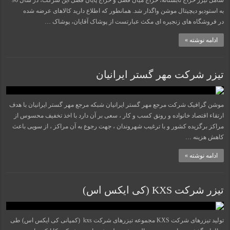
شامل تیزر حراج تابستانه، حراج میان فصل و حراج پایان فصل این شرکت، در سال 96
به استودیو دیچیتال موشن واگذار شد. همانطور که اطلاع دارید کالاهای عرضه شده
در فروشگاه های زنجیره ای مکث عبارتست از پوشاک آقایان، پوشاک …
ادامه نوشته »
تیزر شرکت مهر گستر ایرانیان
موشن گرافیک شرکت مرجع مهر گستر ایرانیان شبکه مرجع مهر گستر ایرانیان با هدف
ارتقاء اقتصاد خانواده و رونق کسب و کار ، سعی بر آن دارد با اخذ تخفیف محسوس از
مراکز برگزیده کشور و با ترغیب شهروندان ، جهت رجوع به آن مراکز ، از سویی باعث
کاهش هزینه …
ادامه نوشته »
تیزر شرکت KXS (کی ایکس اس)
تولید تیزرهای شرکت KXS مجموعه تیزرهای شرکت kxs (کمپانی کی ایکس اس) طی