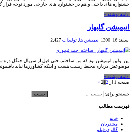
جشنواره های داخلی و هم در جشنواره های خارجی مورد توجه قرار 
ادامه نوشته »
انیمیشن گلبهار
اسفند 16, 1390
انیمیشن ها
,
تولیدات
2,427
این اولین انیمیشن بود که من ساختم. حتی قبل از سریال جنگل دره سپ
موضوعش درباره محیط زیست هست و اینکه کشاورزها نباید باقیمون
ادامه نوشته »
صفحه 1 از 2
2
1
»
جستجو برای:
فهرست مطالب
خانه
مشتریان
گالری فیلم