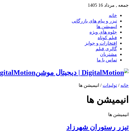
جمعه , مرداد 16 1405
خانه
تیزر و پیام های بازرگانی
انیمیشن ها
جلوه های ویژه
فیلم کوتاه
افتخارات و جوایز
گالری فیلم
مشتریان
تماس با ما
DigitalMotion | دیجیتال موشن ساخت تیزر، انیمیشن، ف
خانه
/
تولیدات
/
انیمیشن ها
انیمیشن ها
انیمیشن ها
تیزر رستوران شهرزاد