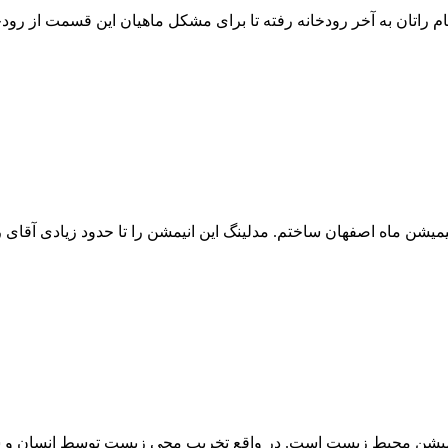
م راتان به آخر رودخانه رفته تا برای مشکل ماهیان این قسمت از رودخان
نیمیشن ماه اصفهان ساختم. مدلینگ این انیمشن را تا حدود زیادی آقای 
در سال 1390 تولید شد. موضوع این انیمیشن محیط زیست است. در واقع تخریب محی زیست