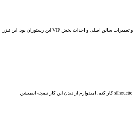
اواخر سال 96 و ابتداری سال 97 تولید تیزر رستوران شهرزاد اصفهان در استودیو دیجیتال موشن انجام شد که شامل نمایش مراحل بازسازی و تعمیرات سالن اصلی و احداث بخش VIP این رستوران بود. این تیزر
اوآخر سال 97 قرار شد یک کلیپ با موضوع “توکل بر خدا” در پرتال فرهنگی راسخون تولید کنم. که تصمیم گرفتم این کار را به سبک سیلوئت silhouette کار کنم. امیدوارم از دیدن این کار نیمچه انیمیشن