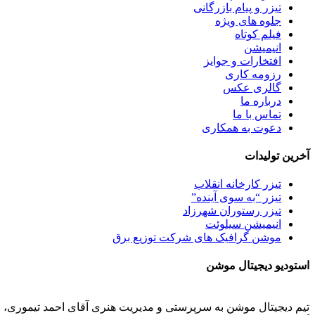
تیزر و پیام بازرگانی
جلوه های ویژه
فیلم کوتاه
انیمیشن
افتخارات و جوایز
رزومه کاری
گالری عکس
درباره ما
تماس با ما
دعوت به همکاری
آخرین تولیدات
تیزر کارخانه انقلاب
تیزر “به سوی آینده”
تیزر رستوران شهرزاد
انیمیشن سیلوئت
موشن گرافیک های شرکت توزیع برق
استودیو دیجیتال موشن
تیم دیجیتال موشن به سرپرستی و مدیریت هنری آقای احمد تیموری، طر