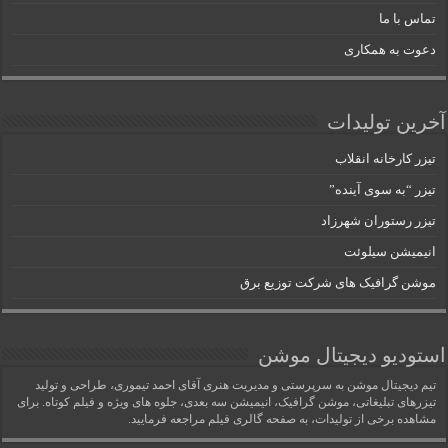
تماس با ما
دعوت به همکاری
آخرین تولیدات
تیزر کارخانه انقلاب
تیزر “به سوی آینده”
تیزر رستوران شهرزاد
انیمیشن سیلوئت
موشن گرافیک های شرکت توزیع برق
استودیو دیجیتال موشن
تیم دیجیتال موشن به سرپرستی و مدیریت هنری آقای احمد تیموری، طراحی و تولید
تیزرهای تبلیغاتی، موشن گرافیک، انیمیشن سه بعدی، جلوه های ویژه و فیلم کوتاه. برای
مشاهده برخی از تولیدات، به صفحه گالری فیلم مراجعه فرمایید.