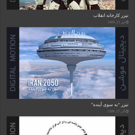
تیزر کارخانه انقلاب
تیر 21, 1400
تیزر “به سوی آینده”
آذر 17, 1399