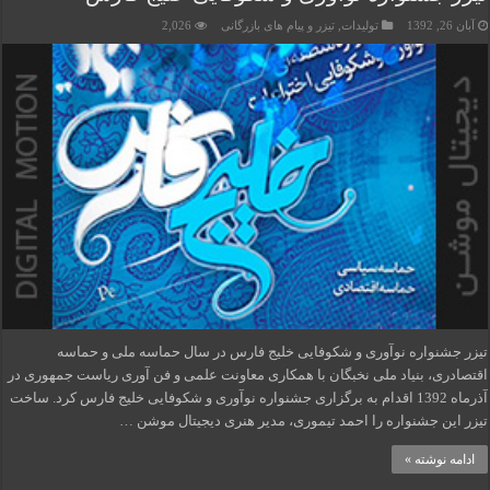
آبان 26, 1392
تولیدات
,
تیزر و پیام های بازرگانی
2,026
تیزر جشنواره نوآوری و شکوفایی خلیج فارس در سال حماسه ملی و حماسه
اقتصادری، بنیاد ملی نخبگان با همکاری معاونت علمی و فن آوری ریاست جمهوری در
آذرماه 1392 اقدام به برگزاری جشنواره نوآوری و شکوفایی خلیج فارس کرد. ساخت
تیزر این جشنواره را احمد تیموری، مدیر هنری دیجیتال موشن …
ادامه نوشته »