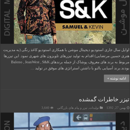
اوایل سال جاری استودیو دیجیتال موشن با همکاری استودیو کاغذ رنگی (به مدیریت
هنری حسین مرتضایی) اقدام به تولید تیزرهای تلویزون های شهری نمود. این تیزرها
مربوط به برند های معروف پوشاک از جمله برندهای Baleno , JeanWest , S&K
بودند.برند آسیایی بالنو با داشتن استراتژی های موفق در تولید …
ادامه نوشته »
تیزر خاطرات گمشده
بهمن 27, 1392
تولیدات
,
تیزر و پیام های بازرگانی
3,640