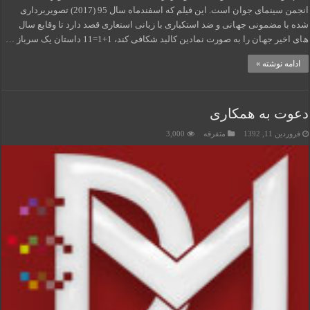
اﻧﺠﻤﻦ ﺳﯿﻨﻤﺎی ﺟﻮان اﺳﺖ. اﯾﻦ ﻓﯿﻠﻢ ﮐﻪ اﺳﻔﻨﺪﻣﺎه ﺳﺎل 95 (2017) ﺗﺼﻮﯾﺮﺑﺮداری
ﺷﺪه ﺑﺎ ﻣﻀﻤﻮﻧﯽ ﺟﮫﺎﻧﯽ و ﺿﺪ اﺳﺘﮑﺒﺎری ﺑﺎ زﺑﺎﻧﯽ اﺳﺘﻌﺎری ﻗﺼﺪ دارد ﺗﺎ وﻗﺎﯾﻊ ﺳﺎل
ھﺎی اﺧﯿﺮ ﺟﮫﺎن را ﺑﻪ ﺻﻮرت ﻧﻤﺎدﯾﻦ ﮐﺎﻟﺒﺪ ﺷﮑﺎﻓﯽ ﮐﻨﺪ، 1+1=11 داﺳﺘﺎن ﯾﮏ ﺳﺮﺑﺎز …
ادامه نوشته »
دعوت به همکاری
فروردین 11, 1392
متفرقه
3,000