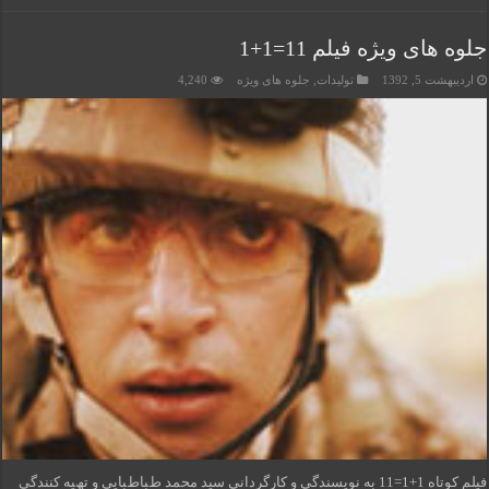
جلوه های ویژه فیلم 11=1+1
اردیبهشت 5, 1392
تولیدات
,
جلوه های ویژه
4,240
ﻓﯿﻠﻢ ﮐﻮﺗﺎه 1+1=11 ﺑﻪ ﻧﻮﯾﺴﻨﺪﮔﯽ و ﮐﺎرﮔﺮداﻧﯽ ﺳﯿﺪ ﻣﺤﻤﺪ طﺒﺎطﺒﺎﯾﯽ و ﺗﮫﯿﻪ ﮐﻨﻨﺪﮔﯽ