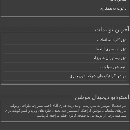
دعوت به همکاری
آخرین تولیدات
تیزر کارخانه انقلاب
تیزر “به سوی آینده”
تیزر رستوران شهرزاد
انیمیشن سیلوئت
موشن گرافیک های شرکت توزیع برق
استودیو دیجیتال موشن
تیم دیجیتال موشن به سرپرستی و مدیریت هنری آقای احمد تیموری، طراحی و تولید
تیزرهای تبلیغاتی، موشن گرافیک، انیمیشن سه بعدی، جلوه های ویژه و فیلم کوتاه. برای
مشاهده برخی از تولیدات، به صفحه گالری فیلم مراجعه فرمایید.