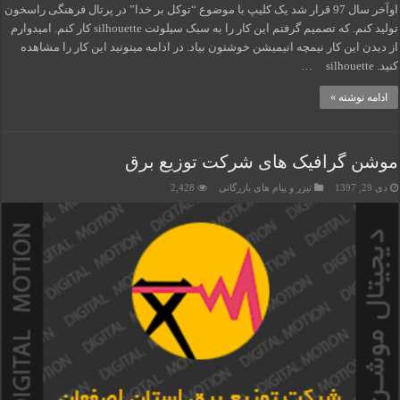
اوآخر سال 97 قرار شد یک کلیپ با موضوع “توکل بر خدا” در پرتال فرهنگی راسخون
تولید کنم. که تصمیم گرفتم این کار را به سبک سیلوئت silhouette کار کنم. امیدوارم
از دیدن این کار نیمچه انیمیشن خوشتون بیاد. در ادامه میتونید این کار را مشاهده
کنید. silhouette …
ادامه نوشته »
موشن گرافیک های شرکت توزیع برق
دی 29, 1397
تیزر و پیام های بازرگانی
2,428