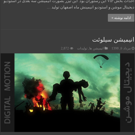
احداث بخش VIP این رستوران بود. این تیزر بصورت انیمیشن سه بعدی در استودیو
دیجیتال موشن و استودیو انیمینش ماه اصفهان تولید …
ادامه نوشته »
انیمیشن سیلوئت
مرداد 6, 1398
انیمیشن ها
,
تولیدات
2,872