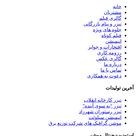
خانه
مشتریان
گالری فیلم
تیزر و پیام بازرگانی
جلوه های ویژه
فیلم کوتاه
انیمیشن
افتخارات و جوایز
رزومه کاری
گالری عکس
درباره ما
تماس با ما
دعوت به همکاری
آخرین تولیدات
تیزر کارخانه انقلاب
تیزر “به سوی آینده”
تیزر رستوران شهرزاد
انیمیشن سیلوئت
موشن گرافیک های شرکت توزیع برق
استودیو دیجیتال موشن