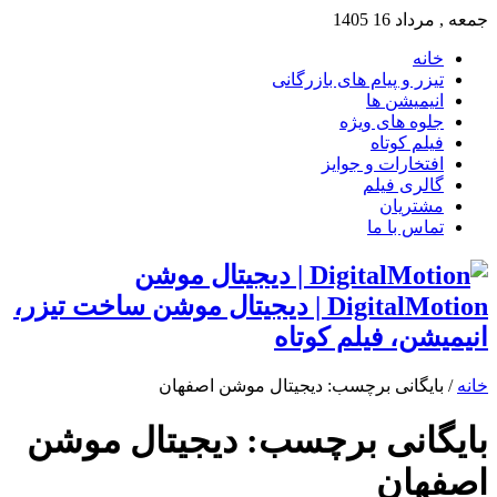
جمعه , مرداد 16 1405
خانه
تیزر و پیام های بازرگانی
انیمیشن ها
جلوه های ویژه
فیلم کوتاه
افتخارات و جوایز
گالری فیلم
مشتریان
تماس با ما
DigitalMotion | دیجیتال موشن ساخت تیزر،
انیمیشن، فیلم کوتاه
خانه
/
بایگانی برچسب: دیجیتال موشن اصفهان
بایگانی برچسب:
دیجیتال موشن
اصفهان